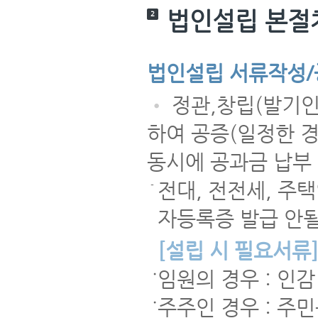
법인설립 본절
2
법인설립 서류작성/
•
정관,창립(발기인
하여 공증(일정한 경
동시에 공과금 납부
전대, 전전세, 주택
-
자등록증 발급 안될
[설립 시 필요서류
임원의 경우 : 인
•
주주인 경우 : 주
•